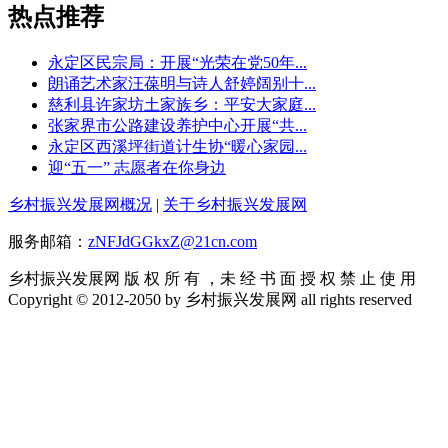
热点推荐
永定区民宗局：开展“光荣在党50年...
朗诵艺术家汪葆明与诗人舒婷阔别十...
慈利县许家坊土家族乡：平安大家庭...
张家界市公路建设养护中心开展“共...
永定区西溪坪街道计生协“暖心家园...
迎“五一” 志愿者在你身边
乡村振兴发展网概况
|
关于乡村振兴发展网
服务邮箱：
zNFJdGGkxZ@21cn.com
乡村振兴发展网 版 权 所 有 ，未 经 书 面 授 权 禁 止 使 用
Copyright © 2012-2050 by 乡村振兴发展网 all rights reserved