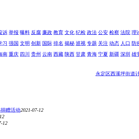
投诉
举报
曝料
反腐
廉政
教育
文化
纪检
政法
公安
检察
法院
理
学习
强国
文明
创新
国际
排名
揭秘
巡视
专题
关注
动态
人口
防
海南
重庆
四川
贵州
云南
西藏
陕西
甘肃
青海
宁夏
新疆
深圳
雄
永定区西溪坪街道计
书捐赠活动
2021-07-12
12
7-12