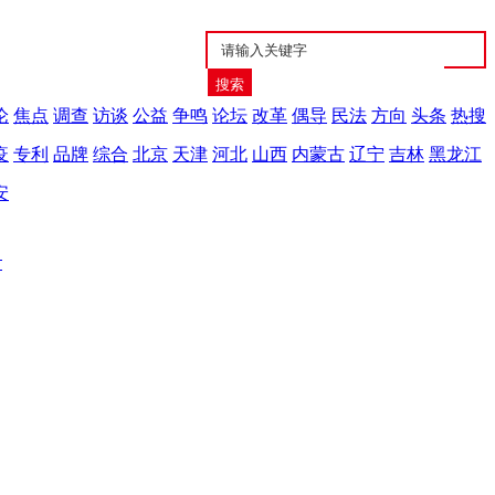
论
焦点
调查
访谈
公益
争鸣
论坛
改革
偶导
民法
方向
头条
热搜
疫
专利
品牌
综合
北京
天津
河北
山西
内蒙古
辽宁
吉林
黑龙江
安
生协“暖心家园”暖民心
迎“五一” 志愿者在你身边
张家界市公路建