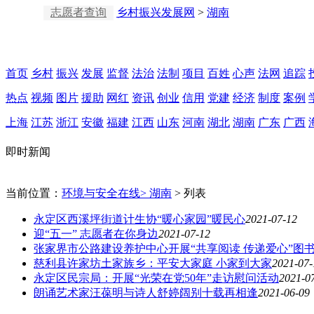
志愿者查询
乡村振兴发展网
>
湖南
首页
乡村
振兴
发展
监督
法治
法制
项目
百姓
心声
法网
追踪
热点
视频
图片
援助
网红
资讯
创业
信用
党建
经济
制度
案例
上海
江苏
浙江
安徽
福建
江西
山东
河南
湖北
湖南
广东
广西
即时新闻
当前位置：
环境与安全在线>
湖南
> 列表
永定区西溪坪街道计生协“暖心家园”暖民心
2021-07-12
迎“五一” 志愿者在你身边
2021-07-12
张家界市公路建设养护中心开展“共享阅读 传递爱心”图
慈利县许家坊土家族乡：平安大家庭 小家到大家
2021-07-
永定区民宗局：开展“光荣在党50年”走访慰问活动
2021-0
朗诵艺术家汪葆明与诗人舒婷阔别十载再相逢
2021-06-09